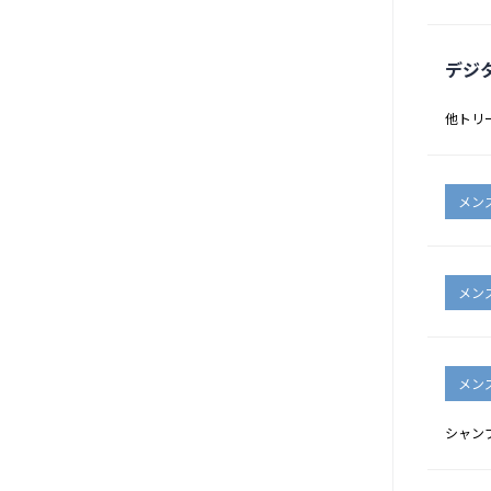
デジ
他トリ
メン
メン
メン
シャン