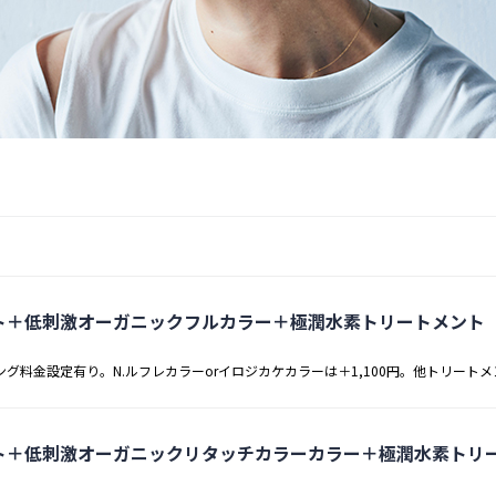
ト＋低刺激オーガニックフルカラー＋極潤水素トリートメント
ング料金設定有り。N.ルフレカラーorイロジカケカラーは＋1,100円。他トリートメ
ト＋低刺激オーガニックリタッチカラーカラー＋極潤水素トリ