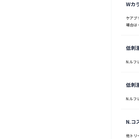
Wカ
ケアブ
場合は＋
低刺
N.ルフ
低刺
N.ルフ
N.
他トリ