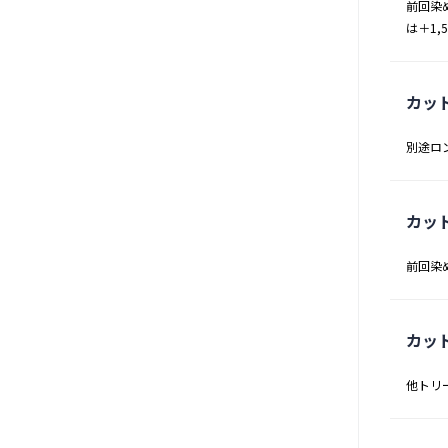
前回染
は＋1,
カッ
別途ロ
カッ
前回染
カッ
他トリ